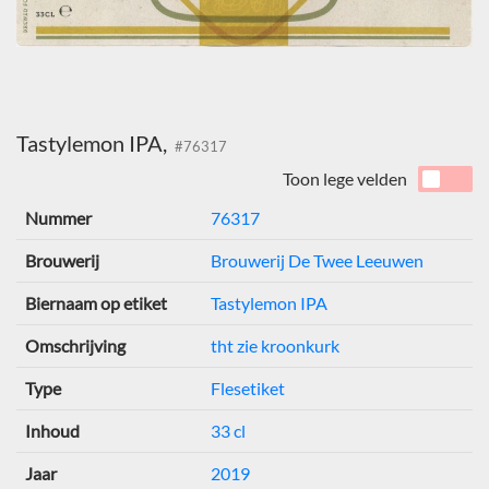
Tastylemon IPA,
#76317
Toon lege velden
Nummer
76317
Brouwerij
Brouwerij De Twee Leeuwen
Biernaam op etiket
Tastylemon IPA
Omschrijving
tht zie kroonkurk
Type
Flesetiket
Inhoud
33 cl
Jaar
2019