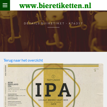
www.bieretiketten.nl
Home
verzamelen
DETAILS BUIKETIKET - #76317
De bierkaart
Bezoekers
Terug naar het overzicht