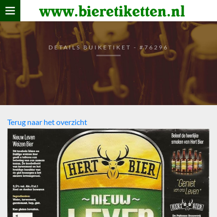
www.bieretiketten.nl
Home
verzamelen
DETAILS BUIKETIKET - #76296
De bierkaart
Bezoekers
Terug naar het overzicht