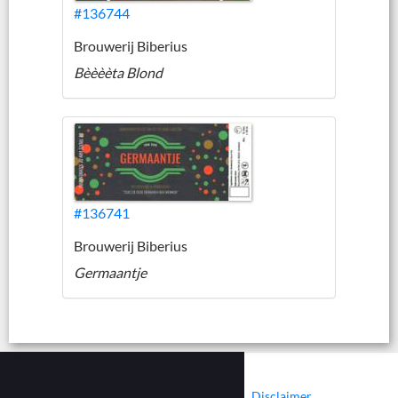
#136744
Brouwerij Biberius
Bèèèèta Blond
#136741
Brouwerij Biberius
Germaantje
|
|
Contact
Cookies
Disclaimer