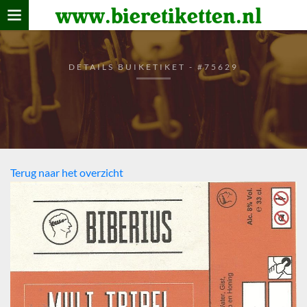
www.bieretiketten.nl
Home
verzamelen
DETAILS BUIKETIKET - #75629
De bierkaart
Bezoekers
Terug naar het overzicht