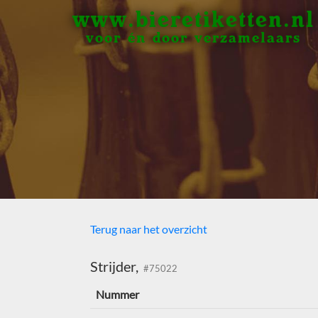
www.bieretiketten.nl
voor én door verzamelaars
Terug naar het overzicht
Strijder,
#75022
Nummer