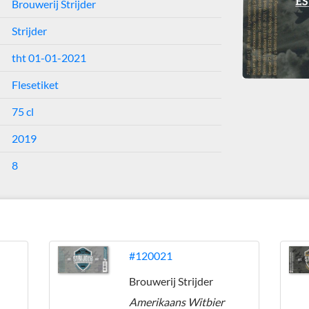
Brouwerij Strijder
Strijder
tht 01-01-2021
Flesetiket
75 cl
2019
8
#120021
Brouwerij Strijder
Amerikaans Witbier