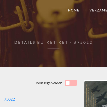
HOME
VERZAM
DETAILS BUIKETIKET - #75022
Toon lege velden
75022