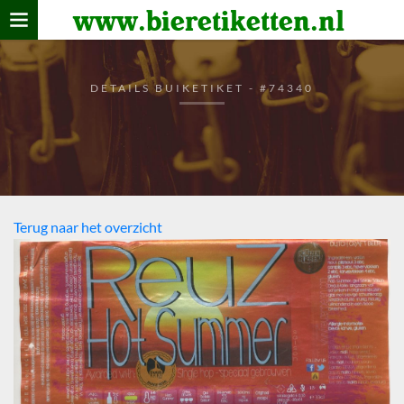
www.bieretiketten.nl
Home
verzamelen
DETAILS BUIKETIKET - #74340
De bierkaart
Bezoekers
Terug naar het overzicht