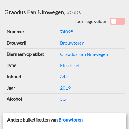
Graodus Fan Nimwegen,
#74098
Toon lege velden
Nummer
74098
Brouwerij
Brouwtoren
Biernaam op etiket
Graodus Fan Nimwegen
Type
Flesetiket
Inhoud
34 cl
Jaar
2019
Alcohol
5.5
Andere buiketiketten van
Brouwtoren