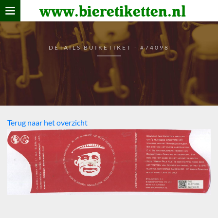
www.bieretiketten.nl
Home
verzamelen
DETAILS BUIKETIKET - #74098
De bierkaart
Bezoekers
Terug naar het overzicht