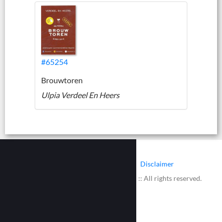
#65254
Brouwtoren
Ulpia Verdeel En Heers
|
|
Contact
Cookies
Disclaimer
© 2002 - 2026 :: www.bieretiketten.nl :: All rights reserved.