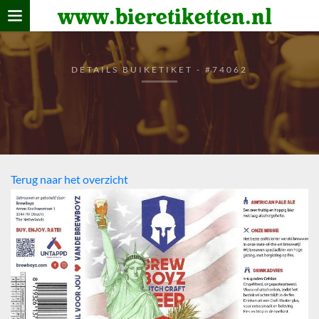
www.bieretiketten.nl
Home
verzamelen
DETAILS BUIKETIKET - #74062
De bierkaart
Bezoekers
Terug naar het overzicht