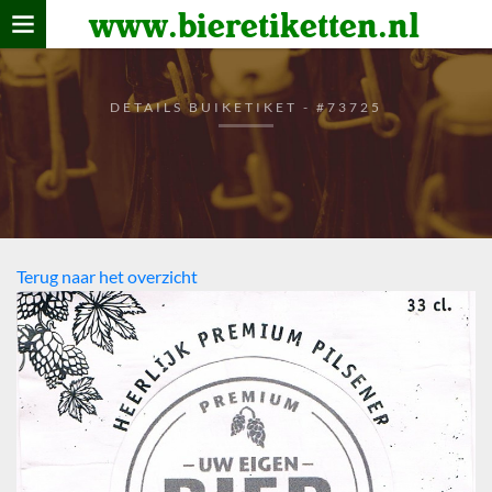
www.bieretiketten.nl
Home
verzamelen
DETAILS BUIKETIKET - #73725
De bierkaart
Bezoekers
Terug naar het overzicht