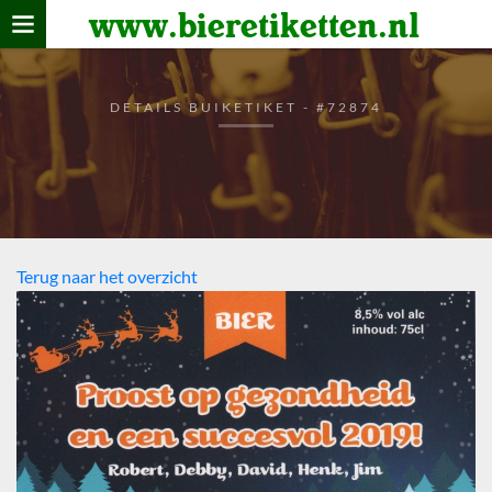
www.bieretiketten.nl
Home
verzamelen
DETAILS BUIKETIKET - #72874
De bierkaart
Bezoekers
Terug naar het overzicht