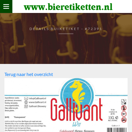
www.bieretiketten.nl
Home
verzamelen
DETAILS BUIKETIKET - #72391
De bierkaart
Bezoekers
Terug naar het overzicht