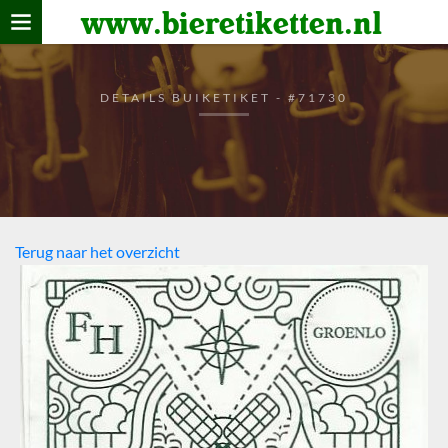
www.bieretiketten.nl
Home
verzamelen
DETAILS BUIKETIKET - #71730
De bierkaart
Bezoekers
Terug naar het overzicht