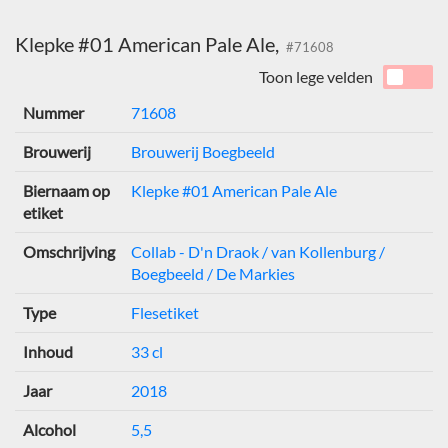
Klepke #01 American Pale Ale,
#71608
Toon lege velden
Nummer
71608
Brouwerij
Brouwerij Boegbeeld
Biernaam op
Klepke #01 American Pale Ale
etiket
Omschrijving
Collab - D'n Draok / van Kollenburg /
Boegbeeld / De Markies
Type
Flesetiket
Inhoud
33 cl
Jaar
2018
Alcohol
5,5