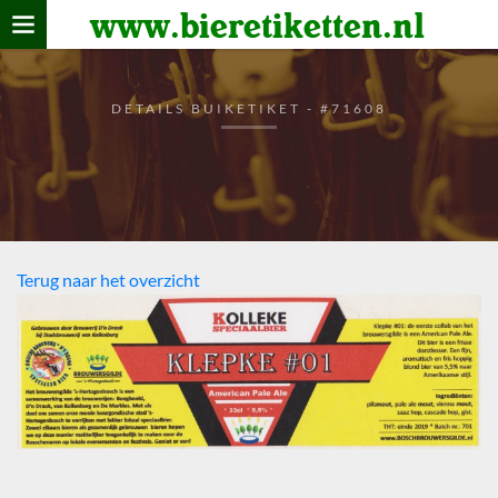
www.bieretiketten.nl
Home
verzamelen
DETAILS BUIKETIKET - #71608
De bierkaart
Bezoekers
Terug naar het overzicht