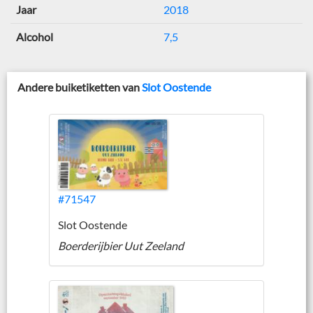
Jaar
2018
Alcohol
7,5
Andere buiketiketten van
Slot Oostende
#71547
Slot Oostende
Boerderijbier Uut Zeeland