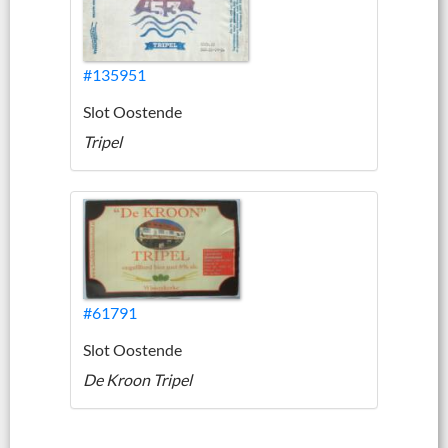
#135951
Slot Oostende
Tripel
#61791
Slot Oostende
De Kroon Tripel