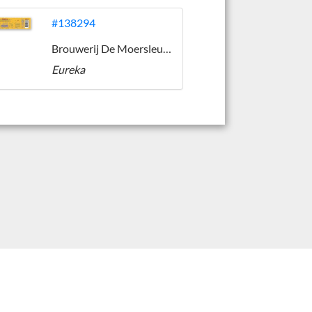
#138294
Brouwerij De Moersleutel
Eureka