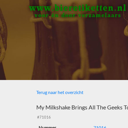
www.bieretiketten.nl
voor én door verzamelaars
Terug naar het overzicht
My Milkshake Brings All The Geeks T
#71016
Nummer
71016