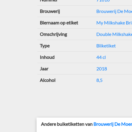
Brouwerij
Brouwerij De Moe
Biernaam op etiket
My Milkshake Bri
Omschrijving
Double Milkshake
Type
Bliketiket
Inhoud
44 cl
Jaar
2018
Alcohol
8,5
Andere buiketiketten van
Brouwerij De Moer