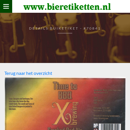
www.bieretiketten.nl
Home
verzamelen
DETAILS BUIKETIKET - #70841
De bierkaart
Bezoekers
Terug naar het overzicht