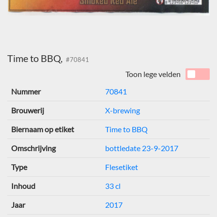
Time to BBQ,
#70841
Toon lege velden
Nummer
70841
Brouwerij
X-brewing
Biernaam op etiket
Time to BBQ
Omschrijving
bottledate 23-9-2017
Type
Flesetiket
Inhoud
33 cl
Jaar
2017