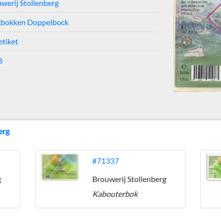
werij Stollenberg
gbokken Doppelbock
etiket
8
erg
#71337
g
Brouwerij Stollenberg
Kabouterbok