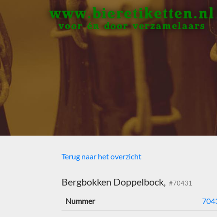
www.bieretiketten.nl
voor én door verzamelaars
Terug naar het overzicht
Bergbokken Doppelbock,
#70431
Nummer
704