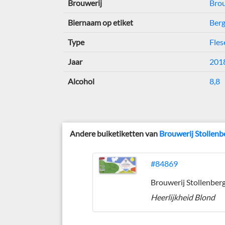
Brouwerij
Brou
Biernaam op etiket
Ber
Type
Fles
Jaar
201
Alcohol
8,8
Andere buiketiketten van
Brouwerij Stollenb
#84869
Brouwerij Stollenber
Heerlijkheid Blond