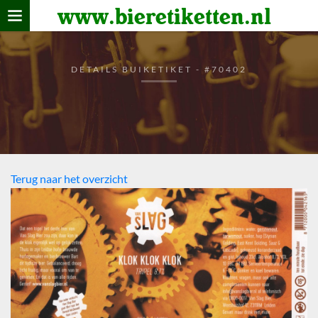
www.bieretiketten.nl
Home
verzamelen
DETAILS BUIKETIKET - #70402
De bierkaart
Bezoekers
Terug naar het overzicht