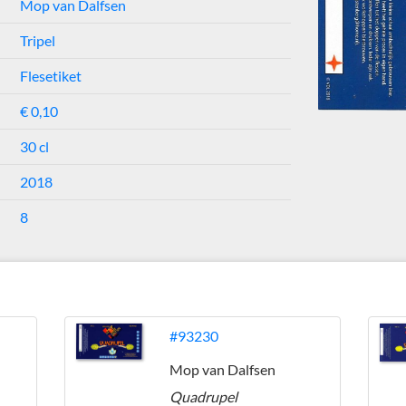
Mop van Dalfsen
Tripel
Flesetiket
€ 0,10
30 cl
2018
8
#93230
Mop van Dalfsen
Quadrupel