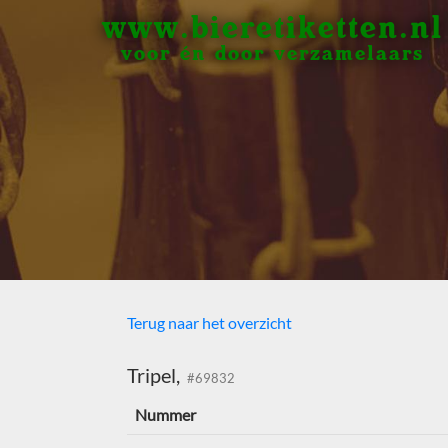
www.bieretiketten.nl
voor én door verzamelaars
Terug naar het overzicht
Tripel,
#69832
Nummer