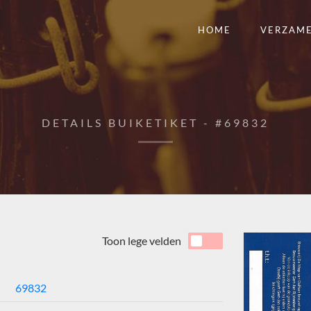
HOME
VERZAM
DETAILS BUIKETIKET - #69832
Toon lege velden
69832