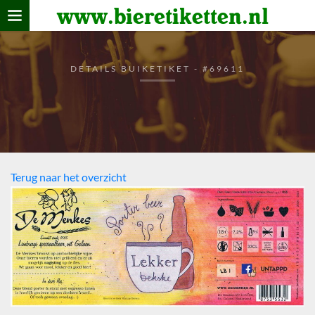
www.bieretiketten.nl
Home
verzamelen
DETAILS BUIKETIKET - #69611
De bierkaart
Bezoekers
Terug naar het overzicht