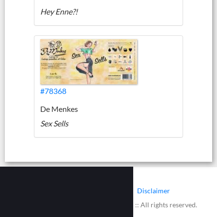
Hey Enne?!
#78368
De Menkes
Sex Sells
|
|
Contact
Cookies
Disclaimer
© 2002 - 2026 :: www.bieretiketten.nl :: All rights reserved.