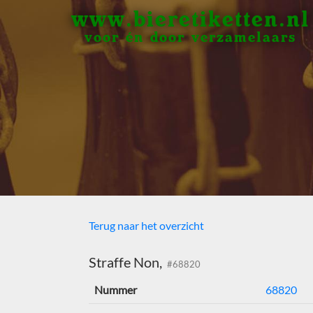
www.bieretiketten.nl
voor én door verzamelaars
Terug naar het overzicht
Straffe Non,
#68820
Nummer
68820