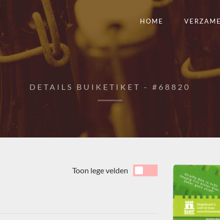
HOME
VERZAM
DETAILS BUIKETIKET - #68820
Toon lege velden