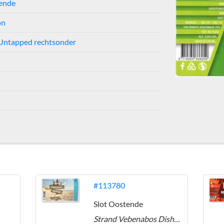
tende
on
 Untapped rechtsonder
#113780
Slot Oostende
Strand Vebenabos Dishoek Tripel