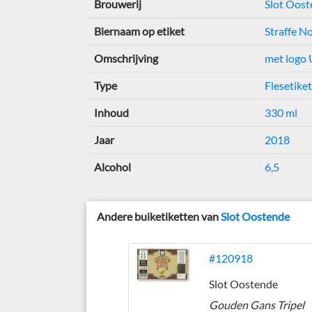
Brouwerij
Slot Oos
Biernaam op etiket
Straffe N
Omschrijving
met logo
Type
Flesetiket
Inhoud
330 ml
Jaar
2018
Alcohol
6,5
Andere buiketiketten van
Slot Oostende
#120918
Slot Oostende
Gouden Gans Tripel