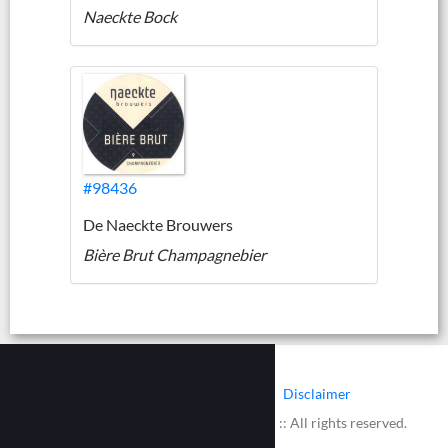
Naeckte Bock
#98436
De Naeckte Brouwers
Bière Brut Champagnebier
|
|
Contact
Cookies
Disclaimer
© 2002 - 2026 :: www.bieretiketten.nl :: All rights reserved.