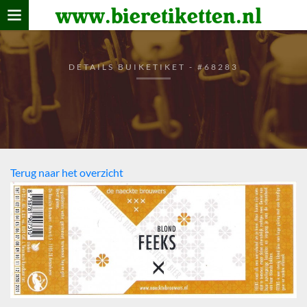
www.bieretiketten.nl
Home
verzamelen
DETAILS BUIKETIKET - #68283
De bierkaart
Bezoekers
Terug naar het overzicht