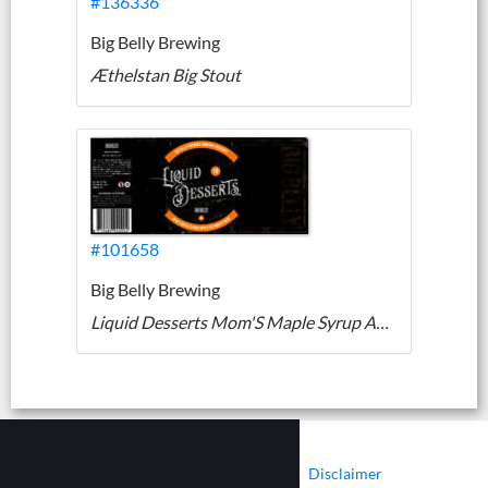
#136336
Big Belly Brewing
Æthelstan Big Stout
#101658
Big Belly Brewing
Liquid Desserts Mom'S Maple Syrup Apple Pie Barley Wine
|
|
Contact
Cookies
Disclaimer