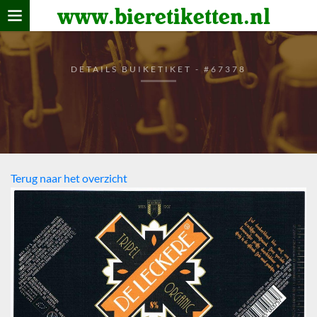
www.bieretiketten.nl
Home
verzamelen
DETAILS BUIKETIKET - #67378
De bierkaart
Bezoekers
Terug naar het overzicht