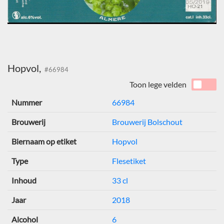
Hopvol,
#66984
Toon lege velden
Nummer
66984
Brouwerij
Brouwerij Bolschout
Biernaam op etiket
Hopvol
Type
Flesetiket
Inhoud
33 cl
Jaar
2018
Alcohol
6