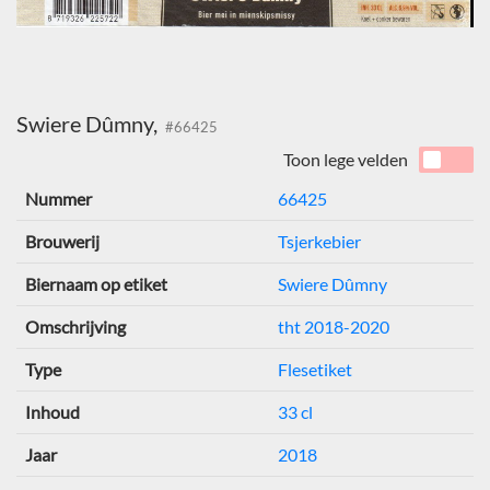
Swiere Dûmny,
#66425
Toon lege velden
Nummer
66425
Brouwerij
Tsjerkebier
Biernaam op etiket
Swiere Dûmny
Omschrijving
tht 2018-2020
Type
Flesetiket
Inhoud
33 cl
Jaar
2018