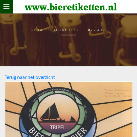
www.bieretiketten.nl
Home
verzamelen
DETAILS BUIKETIKET - #66418
De bierkaart
Bezoekers
Terug naar het overzicht