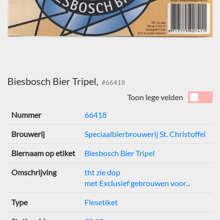
Biesbosch Bier Tripel,
#66418
Toon lege velden
Nummer
66418
Brouwerij
Speciaalbierbrouwerij St. Christoffel
Biernaam op etiket
Biesbosch Bier Tripel
Omschrijving
tht zie dop
met Exclusief gebrouwen voor...
Type
Flesetiket