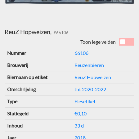
ReuZ Hopweizen,
#66106
Toon lege velden
Nummer
66106
Brouwerij
Reuzenbieren
Biernaam op etiket
ReuZ Hopweizen
Omschrijving
tht 2020-2022
Type
Flesetiket
Statiegeld
€0,10
Inhoud
33 cl
Jaar
2018