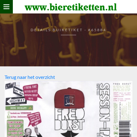
www.bieretiketten.nl
Home
verzamelen
DETAILS BUIKETIKET - #65884
De bierkaart
Bezoekers
Terug naar het overzicht