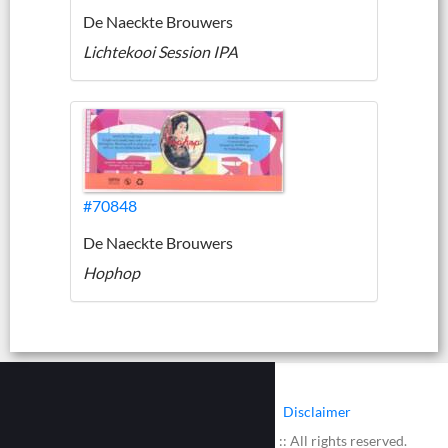
De Naeckte Brouwers
Lichtekooi Session IPA
#70848
De Naeckte Brouwers
Hophop
|
|
Contact
Cookies
Disclaimer
© 2002 - 2026 :: www.bieretiketten.nl :: All rights reserved.