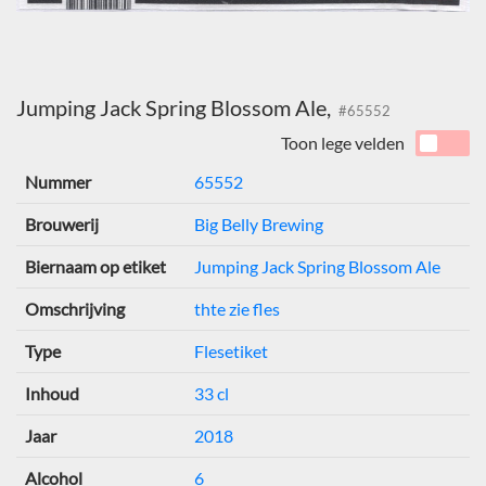
Jumping Jack Spring Blossom Ale,
#65552
Toon lege velden
Nummer
65552
Brouwerij
Big Belly Brewing
Biernaam op etiket
Jumping Jack Spring Blossom Ale
Omschrijving
thte zie fles
Type
Flesetiket
Inhoud
33 cl
Jaar
2018
Alcohol
6