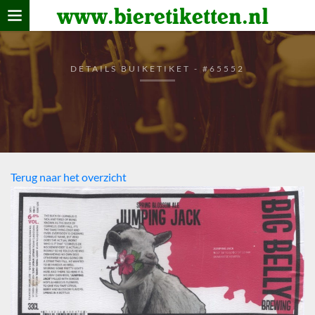
www.bieretiketten.nl
Home
verzamelen
DETAILS BUIKETIKET - #65552
De bierkaart
Bezoekers
Terug naar het overzicht