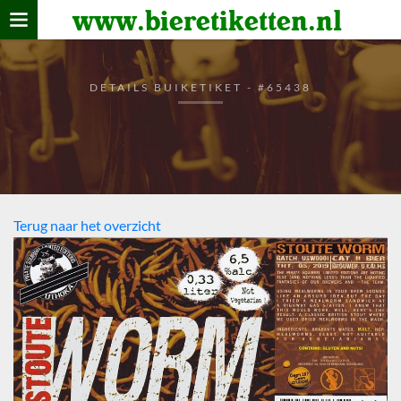
www.bieretiketten.nl
Home
verzamelen
DETAILS BUIKETIKET - #65438
De bierkaart
Bezoekers
Terug naar het overzicht