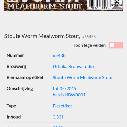
Stoute Worm Mealworm Stout,
#65438
Toon lege velden
Nummer
65438
Brouwerij
Uthoka Brouwstudio
Biernaam op etiket
Stoute Worm Mealworm Stout
Omschrijving
tht 05/2019
batch UBW0001
Type
Flesetiket
Inhoud
0,33 l