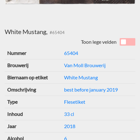
White Mustang,
#65404
Toon lege velden
Nummer
65404
Brouwerij
Van Moll Brouwerij
Biernaam op etiket
White Mustang
Omschrijving
best before january 2019
Type
Flesetiket
Inhoud
33 cl
Jaar
2018
Alcohol
6