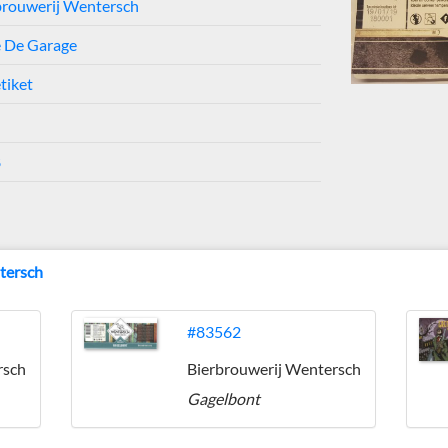
brouwerij Wentersch
e De Garage
tiket
8
tersch
#83562
rsch
Bierbrouwerij Wentersch
Gagelbont