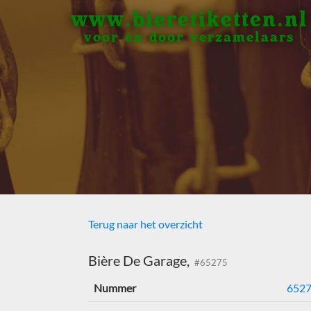
www.bieretiketten.nl
voor én door verzamelaars
Terug naar het overzicht
Bière De Garage,
#65275
Nummer
652