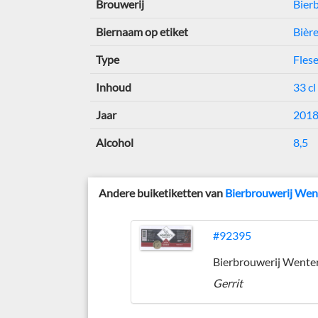
Brouwerij
Bier
Biernaam op etiket
Bièr
Type
Flese
Inhoud
33 cl
Jaar
201
Alcohol
8,5
Andere buiketiketten van
Bierbrouwerij Wen
#92395
Bierbrouwerij Wente
Gerrit