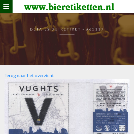
www.bieretiketten.nl
Home
verzamelen
DETAILS BUIKETIKET - #65117
De bierkaart
Bezoekers
Terug naar het overzicht