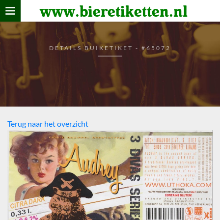
www.bieretiketten.nl
Home
verzamelen
DETAILS BUIKETIKET - #65072
De bierkaart
Bezoekers
Terug naar het overzicht