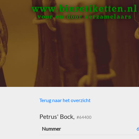
www.bieretiketten.nl
voor én door verzamelaars
Terug naar het overzicht
Petrus' Bock,
#64400
Nummer