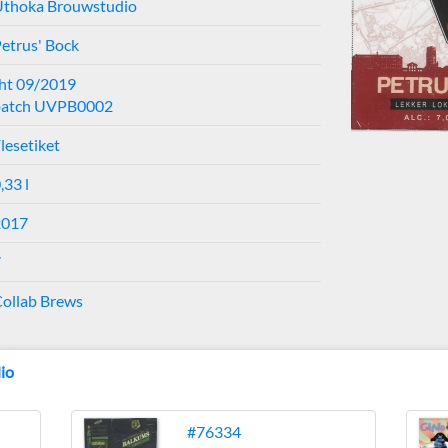
Uthoka Brouwstudio
etrus' Bock
ht 09/2019
batch UVPB0002
lesetiket
,33 l
2017
7
ollab Brews
io
#76334