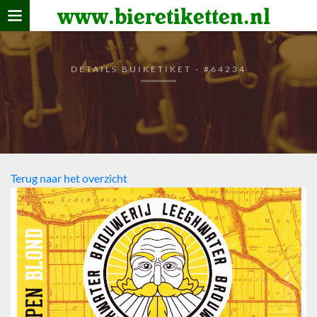
www.bieretiketten.nl
Home
verzamelen
DETAILS BUIKETIKET - #64234
De bierkaart
Bezoekers
Terug naar het overzicht