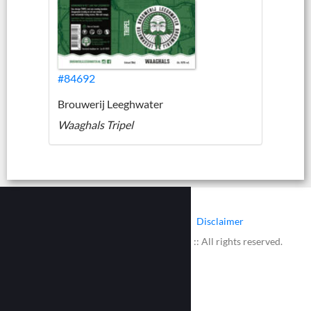
#84692
Brouwerij Leeghwater
Waaghals Tripel
|
|
Contact
Cookies
Disclaimer
© 2002 - 2026 :: www.bieretiketten.nl :: All rights reserved.