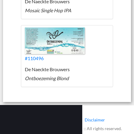
De Naeckte Brouwers
Mosaic Single Hop IPA
#110496
De Naeckte Brouwers
Ontboezeming Blond
|
|
Contact
Cookies
Disclaimer
© 2002 - 2026 :: www.bieretiketten.nl :: All rights reserved.