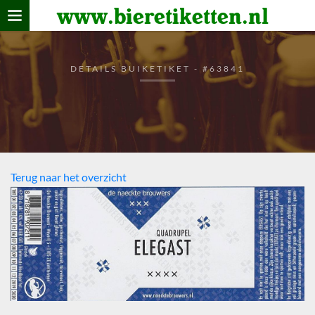
www.bieretiketten.nl
Home
verzamelen
DETAILS BUIKETIKET - #63841
De bierkaart
Bezoekers
Terug naar het overzicht