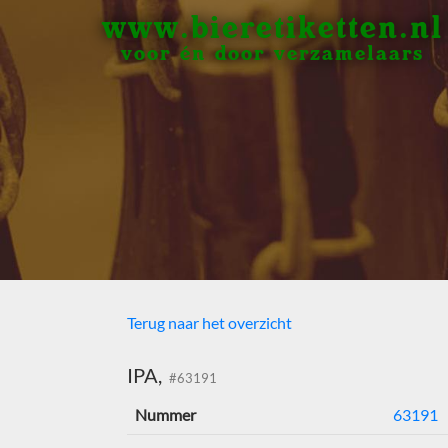
www.bieretiketten.nl
voor én door verzamelaars
Terug naar het overzicht
IPA,
#63191
Nummer
63191