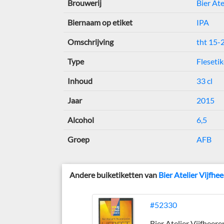
Brouwerij
Bier At
Biernaam op etiket
IPA
Omschrijving
tht 15-
Type
Flesetik
Inhoud
33 cl
Jaar
2015
Alcohol
6,5
Groep
AFB
Andere buiketiketten van
Bier Atelier Vijfh
#52330