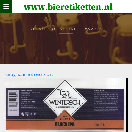
www.bieretiketten.nl
Home
verzamelen
DETAILS BUIKETIKET - #62986
De bierkaart
Bezoekers
Terug naar het overzicht