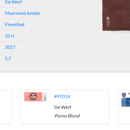
De Werf
Meermoid Amber
Flesetiket
33 cl
2017
5,7
#97014
De Werf
Porno Blond