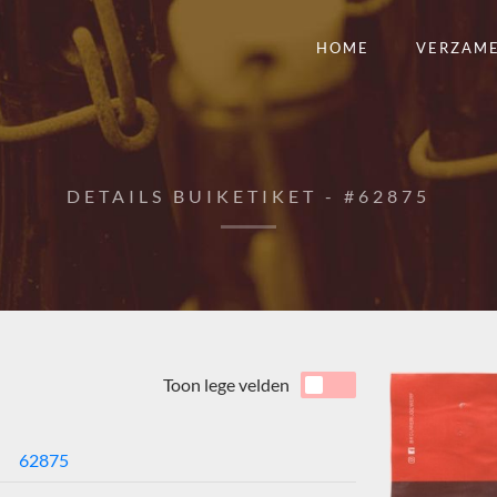
HOME
VERZAM
DETAILS BUIKETIKET - #62875
Toon lege velden
62875