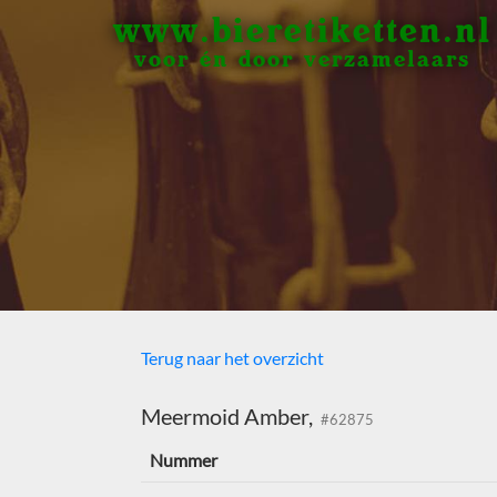
www.bieretiketten.nl
voor én door verzamelaars
Terug naar het overzicht
Meermoid Amber,
#62875
Nummer