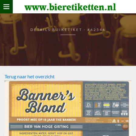
www.bieretiketten.nl
Home
verzamelen
DETAILS BUIKETIKET - #62546
De bierkaart
Bezoekers
Terug naar het overzicht