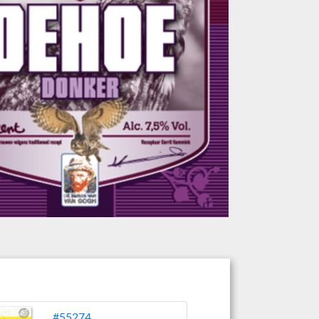
#55274