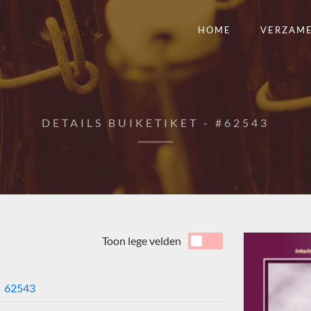
HOME
VERZAM
DETAILS BUIKETIKET - #62543
Toon lege velden
62543