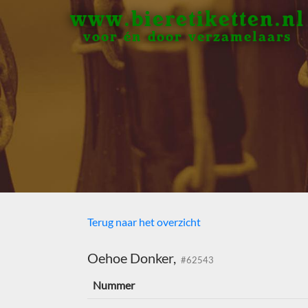
www.bieretiketten.nl
voor én door verzamelaars
Terug naar het overzicht
Oehoe Donker,
#62543
Nummer