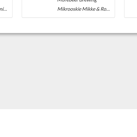
The Big Fat 9,99% Anniversary
Mikrooskie Mikke & Roos QIPA