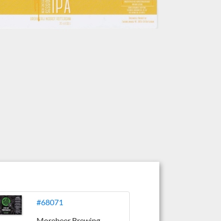
#68071
Morebeer Brewing