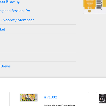
eer Brewing
gland Session IPA
 - Noordt / Morebeer
iket
 Brews
#91082
Morebeer Brewing