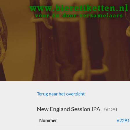
www.bieretiketten.nl
voor én door verzamelaars
Terug naar het overzicht
New England Session IPA,
#62291
Nummer
62291