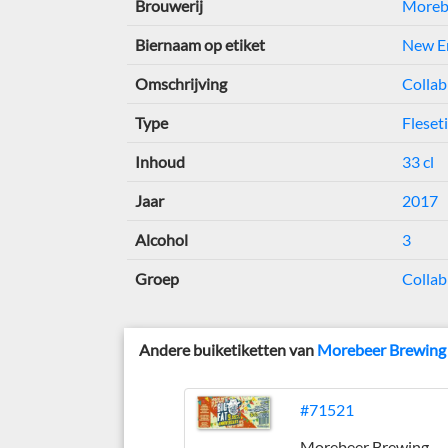
Brouwerij
Moreb
Biernaam op etiket
New En
Omschrijving
Collab
Type
Fleset
Inhoud
33 cl
Jaar
2017
Alcohol
3
Groep
Collab
Andere buiketiketten van
Morebeer Brewing
#71521
Morebeer Brewing