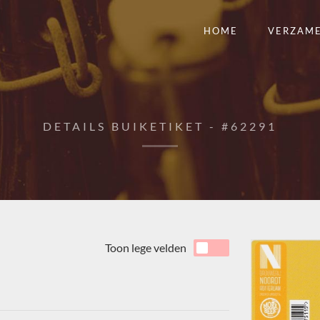
HOME
VERZAM
DETAILS BUIKETIKET - #62291
Toon lege velden