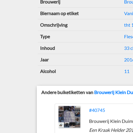
Brouwerij
Brou
Biernaam op etiket
Van
Omschrijving
tht 
Type
Fles
Inhoud
33 c
Jaar
201
Alcohol
11
Andere buiketiketten van
Brouwerij Klein D
#40745
Brouwerij Klein Duim
Een Kraak Helder 20