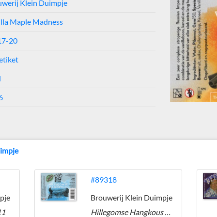
werij Klein Duimpje
illa Maple Madness
17-20
etiket
l
6
uimpje
#89318
pje
Brouwerij Klein Duimpje
11
Hillegomse Hangkous Glutenvrij