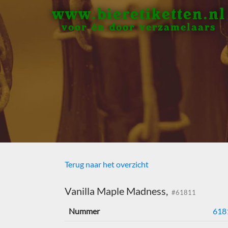
www.bieretiketten.nl
voor én door verzamelaars
Terug naar het overzicht
Vanilla Maple Madness,
#61811
Nummer
618