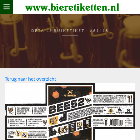
www.bieretiketten.nl
Home
verzamelen
DETAILS BUIKETIKET - #61418
De bierkaart
Bezoekers
Terug naar het overzicht