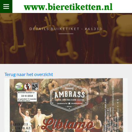
www.bieretiketten.nl
Home
verzamelen
DETAILS BUIKETIKET - #61313
De bierkaart
Bezoekers
Terug naar het overzicht