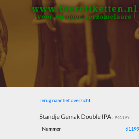
www.bieretiketten.nl
voor én door verzamelaars
Terug naar het overzicht
Standje Gemak Double IPA,
#61199
Nummer
6119