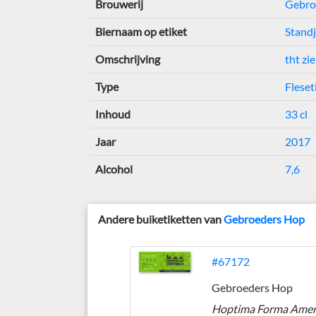
Brouwerij
Gebro
Biernaam op etiket
Stand
Omschrijving
tht zi
Type
Fleset
Inhoud
33 cl
Jaar
2017
Alcohol
7,6
Andere buiketiketten van
Gebroeders Hop
#67172
Gebroeders Hop