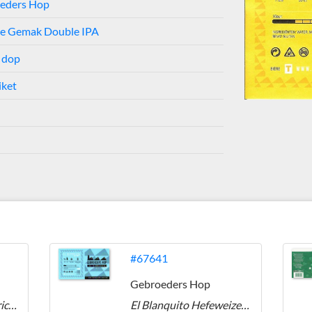
eders Hop
je Gemak Double IPA
e dop
iket
#67641
Gebroeders Hop
Hoptima Forma American IPA
El Blanquito Hefeweizen Dry Hopped