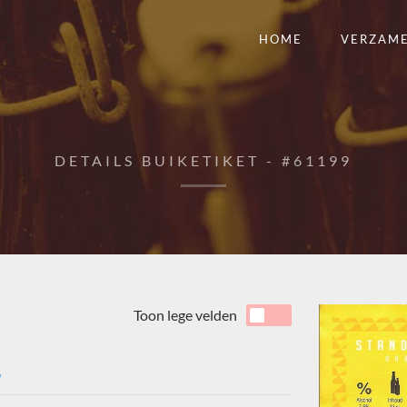
HOME
VERZAM
DETAILS BUIKETIKET - #61199
Toon lege velden
9