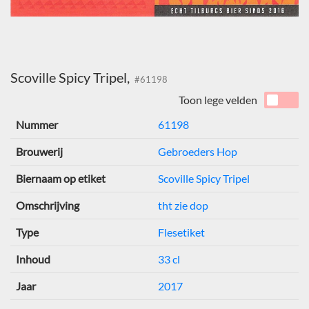
Scoville Spicy Tripel,
#61198
Toon lege velden
Nummer
61198
Brouwerij
Gebroeders Hop
Biernaam op etiket
Scoville Spicy Tripel
Omschrijving
tht zie dop
Type
Flesetiket
Inhoud
33 cl
Jaar
2017