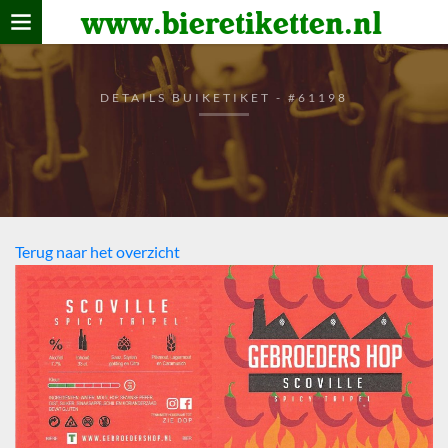
www.bieretiketten.nl
Home
verzamelen
DETAILS BUIKETIKET - #61198
De bierkaart
Bezoekers
Terug naar het overzicht