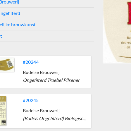
Brouwerij
ngefilterd
lijke brouwkunst
et
#20244
Budelse Brouwerij
Ongefilterd Troebel Pilsener
#20245
Budelse Brouwerij
(Budels Ongefilterd) Biologisch Bier