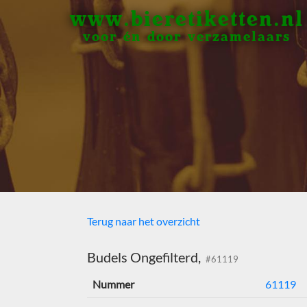
www.bieretiketten.nl
voor én door verzamelaars
Terug naar het overzicht
Budels Ongefilterd,
#61119
Nummer
61119